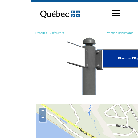
Passer
au
contenu
Retour aux résultats
Version imprimable
Place de l'Ég
+
−