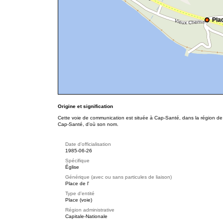
Plac
Origine et signification
Cette voie de communication est située à Cap-Santé, dans la région de l
Cap-Santé, d'où son nom.
Date d'officialisation
1985-06-26
Spécifique
Église
Générique (avec ou sans particules de liaison)
Place de l'
Type d'entité
Place (voie)
Région administrative
Capitale-Nationale