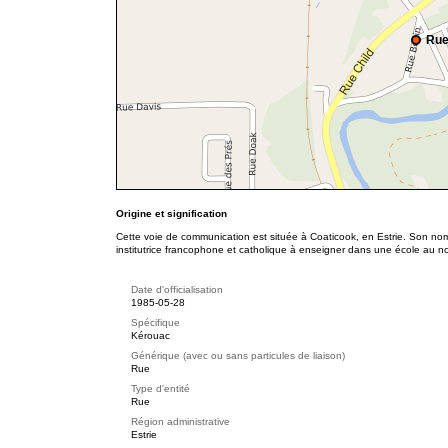
Rue
Origine et signification
Cette voie de communication est située à Coaticook, en Estrie. Son nom 
institutrice francophone et catholique à enseigner dans une école au n
Date d'officialisation
1985-05-28
Spécifique
Kérouac
Générique (avec ou sans particules de liaison)
Rue
Type d'entité
Rue
Région administrative
Estrie