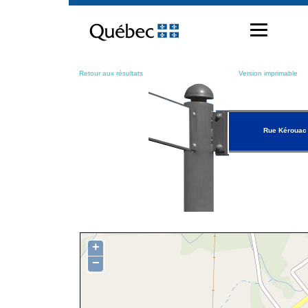
Passer
au
contenu
Retour aux résultats
Version imprimable
Rue Kérouac
+
−