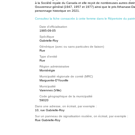
à la Société royale du Canada et elle reçoit de nombreuses autres distin
Gouverneur général (1947, 1957 et 1977) ainsi que le prix Athanase-D
personnage historique en 2021.
Consultez la fiche consacrée à cette femme dans le Répertoire du patri
Date d'officialisation
1985-09-05
Spécifique
Gabrielle-Roy
Générique (avec ou sans particules de liaison)
Rue
Type d'entité
Rue
Région administrative
Montérégie
Municipalité régionale de comté (MRC)
Marguerite-D'Youville
Municipalité
Varennes (Ville)
Code géographique de la municipalité
59020
Dans une adresse, on écrirait, par exemple :
10, rue Gabrielle-Roy
Sur un panneau de signalisation routière, on écrirait, par exemple :
Rue Gabrielle-Roy