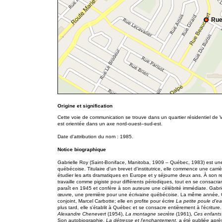
Rue
Origine et signification
Cette voie de communication se trouve dans un quartier résidentiel de
est orientée dans un axe nord-ouest–sud-est.
Date d'attribution du nom : 1985.
Notice biographique
Gabrielle Roy (Saint-Boniface, Manitoba, 1909 – Québec, 1983) est u
québécoise.
Titulaire d'un brevet d'institutrice, elle commence une car
étudier les arts dramatiques en Europe et y séjourne deux ans. À son ret
travaille comme pigiste pour différents périodiques, tout en se consacrant
paraît en 1945 et confère à son auteure une célébrité immédiate. Gabriel
œuvre, une première pour une écrivaine québécoise. La même année, 
conjoint, Marcel Carbotte; elle en profite pour écrire
La petite poule d'e
plus tard, elle s'établit à Québec et se consacre entièrement à l'écritur
Alexandre Chenevert
(1954),
La montagne secrète
(1961),
Ces enfants
Son autobiographie,
La détresse et l'enchantement
, a été publiée apr