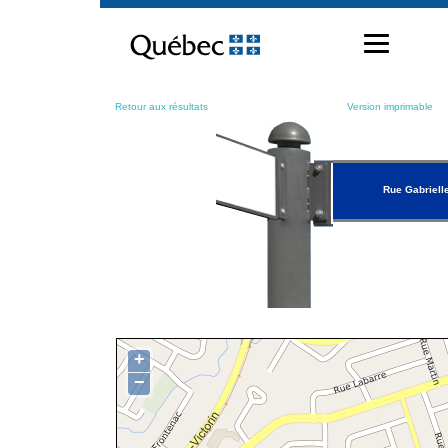
Passer
au
contenu
Retour aux résultats
Version imprimable
Rue Gabriell
+
−