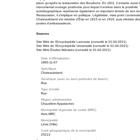
place qu'après la restauration des Bourbons. En 1811, il entame aussi 
monumental ouvrage posthume pour lequel il entrera dans la postérité. F
autobiographique représente également un important témoin de son temps
Restauration, il s'implique en politique. Légitimiste, mais point conserv
Chateaubriand est ministre d'État en 1815 et en 1816, puis ministre de
postes d'ambassadeurs.
Sources
Site Web de l'Encyclopédie Larousse (consulté le 01-04-2021)
Site Web de l'Encyclopédie Universalis (consulté le 01-04-2021)
Site Web Études littéraires (consulté le 01-04-2021)
Date d'officialisation
1985-11-07
Spécifique
Chateaubriand
Générique (avec ou sans particules de liaison)
Rue
Type d'entité
Rue
Région administrative
Chaudière-Appalaches
Municipalité régionale de comté (MRC)
Hors MRC
Municipalité
Lévis (Ville)
Code géographique de la municipalité
25213