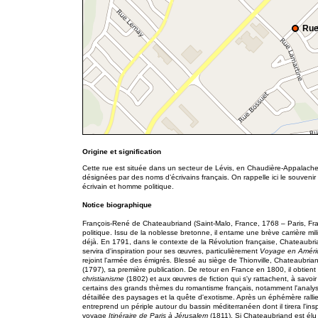
Rue
Origine et signification
Cette rue est située dans un secteur de Lévis, en Chaudière-Appalach
désignées par des noms d’écrivains français. On rappelle ici le souven
écrivain et homme politique.
Notice biographique
François-René de Chateaubriand (Saint-Malo, France, 1768 – Paris, Fra
politique. Issu de la noblesse bretonne, il entame une brève carrière milit
déjà. En 1791, dans le contexte de la Révolution française, Chateaubr
servira d'inspiration pour ses œuvres, particulièrement
Voyage en Améri
rejoint l'armée des émigrés. Blessé au siège de Thionville, Chateaubriand
(1797), sa première publication. De retour en France en 1800, il obtie
christianisme
(1802) et aux œuvres de fiction qui s'y rattachent, à savoi
certains des grands thèmes du romantisme français, notamment l'analyse
détaillée des paysages et la quête d'exotisme. Après un éphémère ral
entreprend un périple autour du bassin méditerranéen dont il tirera l'ins
voyage
Itinéraire de Paris à Jérusalem
(1811). Si Chateaubriand est élu