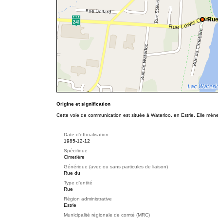
Rue
Origine et signification
Cette voie de communication est située à Waterloo, en Estrie. Elle mèn
Date d'officialisation
1985-12-12
Spécifique
Cimetière
Générique (avec ou sans particules de liaison)
Rue du
Type d'entité
Rue
Région administrative
Estrie
Municipalité régionale de comté (MRC)