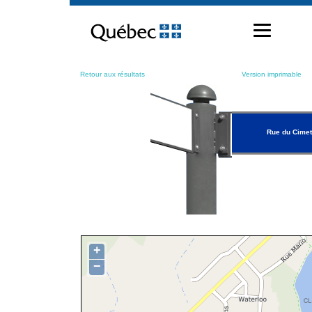
Passer
au
contenu
Retour aux résultats
Version imprimable
Rue du Cimet
+
−