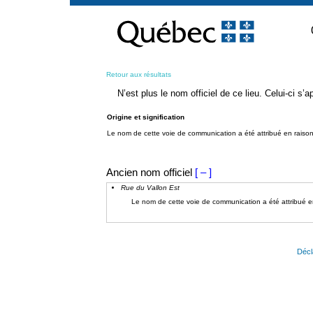
Passer
au
contenu
Retour aux résultats
N’est plus le nom officiel de ce lieu. Celui-ci s
Origine et signification
Le nom de cette voie de communication a été attribué en raison de
Ancien nom officiel
[ – ]
Rue du Vallon Est
Le nom de cette voie de communication a été attribué en r
Décl