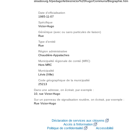
strasbourg.fr/pedago/lettres/victor%20hugo/Communs/Biographie.htm
Date d'officialisation
1985-11-07
Spécifique
Victor-Hugo
Générique (avec ou sans particules de liaison)
Rue
Type d'entité
Rue
Région administrative
Chaudière-Appalaches
Municipalité régionale de comté (MRC)
Hors MRC
Municipalité
Lévis (Ville)
Code géographique de la municipalité
25213
Dans une adresse, on écrirait, par exemple :
10, rue Victor-Hugo
Sur un panneau de signalisation routière, on écrirait, par exemple :
Rue Victor-Hugo
Déclaration de services aux citoyens
Accès à l’information
Politique de confidentialité
Accessibilité