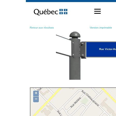
Passer
au
contenu
Retour aux résultats
Version imprimable
Rue Victor-H
+
−