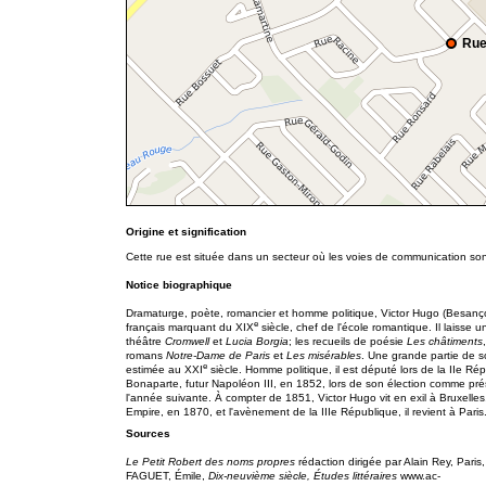
Rue
Origine et signification
Cette rue est située dans un secteur où les voies de communication so
Notice biographique
Dramaturge, poète, romancier et homme politique, Victor Hugo (Besançon
e
français marquant du XIX
siècle, chef de l'école romantique. Il laisse
théâtre
Cromwell
et
Lucia Borgia
; les recueils de poésie
Les châtiments
romans
Notre-Dame de Paris
et
Les misérables
. Une grande partie de so
e
estimée au XXI
siècle. Homme politique, il est député lors de la IIe Ré
Bonaparte, futur Napoléon III, en 1852, lors de son élection comme prés
l'année suivante. À compter de 1851, Victor Hugo vit en exil à Bruxelle
Empire, en 1870, et l'avènement de la IIIe République, il revient à Paris
Sources
Le Petit Robert des noms propres
rédaction dirigée par Alain Rey, Paris
FAGUET, Émile,
Dix-neuvième siècle, Études littéraires
www.ac-