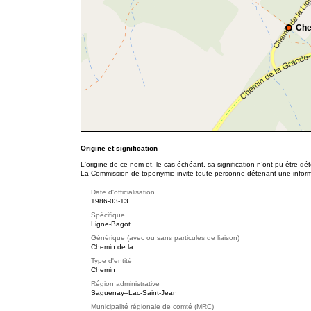
Che
Origine et signification
L'origine de ce nom et, le cas échéant, sa signification n’ont pu être d
La Commission de toponymie invite toute personne détenant une informat
Date d'officialisation
1986-03-13
Spécifique
Ligne-Bagot
Générique (avec ou sans particules de liaison)
Chemin de la
Type d'entité
Chemin
Région administrative
Saguenay–Lac-Saint-Jean
Municipalité régionale de comté (MRC)