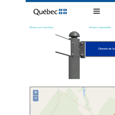
Passer
au
contenu
Retour aux résultats
Version imprimable
Chemin de la
+
−