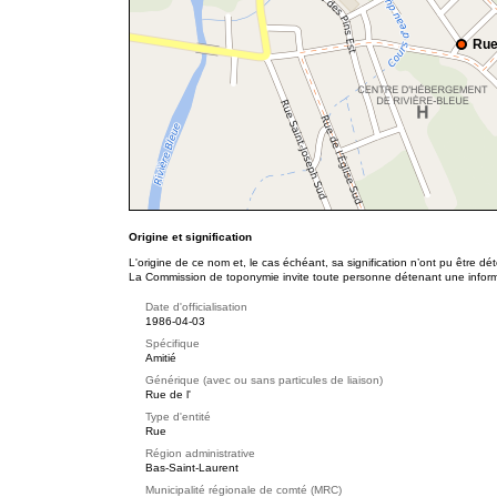
Rue
Origine et signification
L'origine de ce nom et, le cas échéant, sa signification n’ont pu être d
La Commission de toponymie invite toute personne détenant une informat
Date d'officialisation
1986-04-03
Spécifique
Amitié
Générique (avec ou sans particules de liaison)
Rue de l'
Type d'entité
Rue
Région administrative
Bas-Saint-Laurent
Municipalité régionale de comté (MRC)