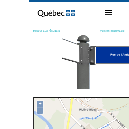
Passer
au
contenu
Retour aux résultats
Version imprimable
Rue de l'Amit
+
−