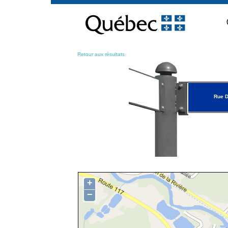
Passer
au
contenu
Retour aux résultats
Rue D
+
−