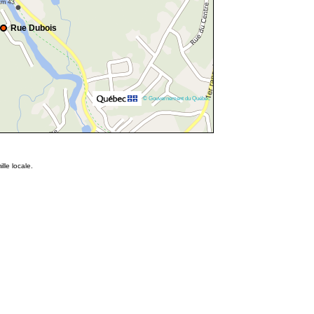
Rue Dubois
© Gouvernement du Québec
lle locale.