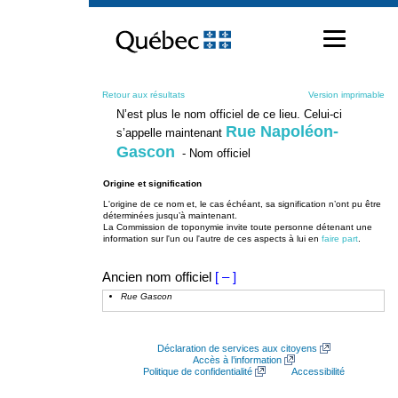
Passer
au
contenu
Retour aux résultats
Version imprimable
N’est plus le nom officiel de ce lieu. Celui-ci
Rue Napoléon-
s’appelle maintenant
Gascon
- Nom officiel
Origine et signification
L'origine de ce nom et, le cas échéant, sa signification n’ont pu être
déterminées jusqu’à maintenant.
La Commission de toponymie invite toute personne détenant une
information sur l'un ou l'autre de ces aspects à lui en
faire part
.
Ancien nom officiel
[ – ]
Rue Gascon
Déclaration de services aux citoyens
Accès à l’information
Politique de confidentialité
Accessibilité