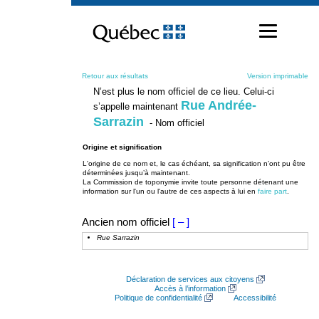
Passer
au
contenu
Retour aux résultats
Version imprimable
N’est plus le nom officiel de ce lieu. Celui-ci
Rue Andrée-
s’appelle maintenant
Sarrazin
- Nom officiel
Origine et signification
L'origine de ce nom et, le cas échéant, sa signification n’ont pu être
déterminées jusqu’à maintenant.
La Commission de toponymie invite toute personne détenant une
information sur l'un ou l'autre de ces aspects à lui en
faire part
.
Ancien nom officiel
[ – ]
Rue Sarrazin
Déclaration de services aux citoyens
Accès à l’information
Politique de confidentialité
Accessibilité