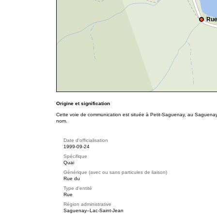
Rue
Origine et signification
Cette voie de communication est située à Petit-Saguenay, au Saguenay
nom.
Date d'officialisation
1999-09-24
Spécifique
Quai
Générique (avec ou sans particules de liaison)
Rue du
Type d'entité
Rue
Région administrative
Saguenay–Lac-Saint-Jean