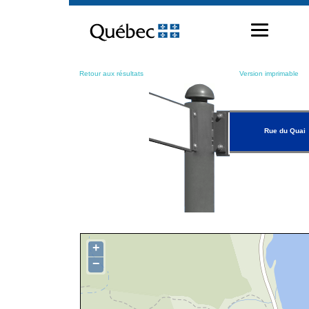
Passer
au
contenu
Retour aux résultats
Version imprimable
Rue du Quai
+
−