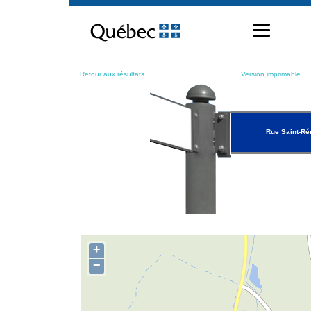
Passer
au
contenu
Retour aux résultats
Version imprimable
Rue Saint-Ré
+
−