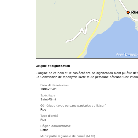
Rue
Origine et signification
L'origine de ce nom et, le cas échéant, sa signification n’ont pu être d
La Commission de toponymie invite toute personne détenant une informat
Date d'officialisation
1986-05-01
Spécifique
Saint-Rémi
Générique (avec ou sans particules de liaison)
Rue
Type d'entité
Rue
Région administrative
Estrie
Municipalité régionale de comté (MRC)