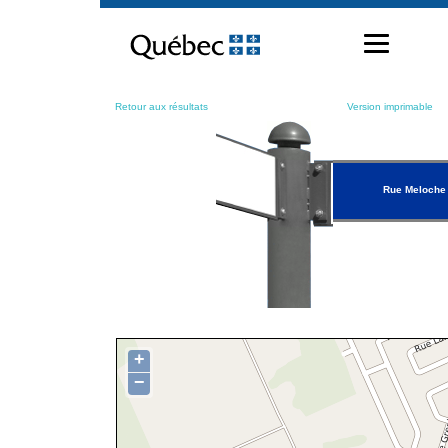
Passer
au
contenu
Retour aux résultats
Version imprimable
Rue Meloche
+
−