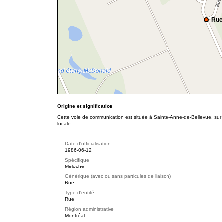
Rue
Origine et signification
Cette voie de communication est située à Sainte-Anne-de-Bellevue, sur l
locale.
Date d'officialisation
1986-06-12
Spécifique
Meloche
Générique (avec ou sans particules de liaison)
Rue
Type d'entité
Rue
Région administrative
Montréal