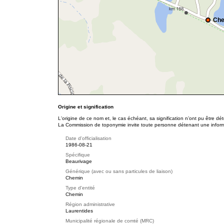
Che
Origine et signification
L'origine de ce nom et, le cas échéant, sa signification n’ont pu être d
La Commission de toponymie invite toute personne détenant une informat
Date d'officialisation
1986-08-21
Spécifique
Beaurivage
Générique (avec ou sans particules de liaison)
Chemin
Type d'entité
Chemin
Région administrative
Laurentides
Municipalité régionale de comté (MRC)