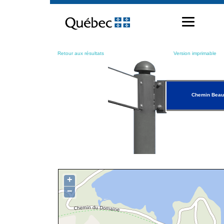
Passer
au
contenu
Retour aux résultats
Version imprimable
Chemin Beau
+
−