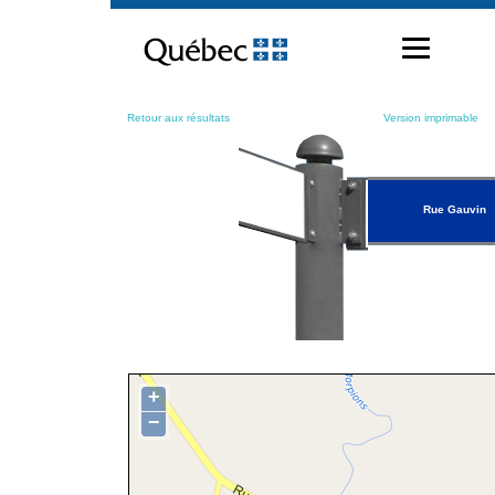
Passer
au
contenu
Retour aux résultats
Version imprimable
Rue Gauvin
+
−