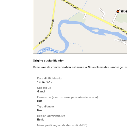
Rue
Origine et signification
Cette voie de communication est située à Notre-Dame-de-Stanbridge, en 
Date d'officialisation
1986-09-12
Spécifique
Gauvin
Générique (avec ou sans particules de liaison)
Rue
Type d'entité
Rue
Région administrative
Estrie
Municipalité régionale de comté (MRC)