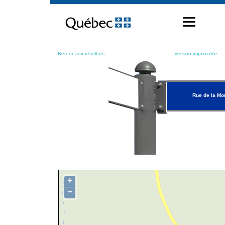
Passer
au
contenu
Retour aux résultats
Version imprimable
Rue de la Mo
+
−