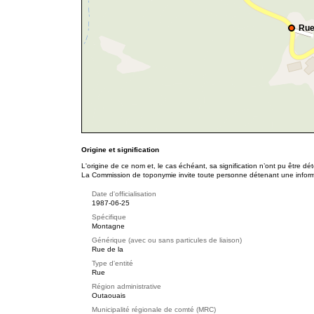
Rue
Origine et signification
L'origine de ce nom et, le cas échéant, sa signification n’ont pu être d
La Commission de toponymie invite toute personne détenant une informat
Date d'officialisation
1987-06-25
Spécifique
Montagne
Générique (avec ou sans particules de liaison)
Rue de la
Type d'entité
Rue
Région administrative
Outaouais
Municipalité régionale de comté (MRC)