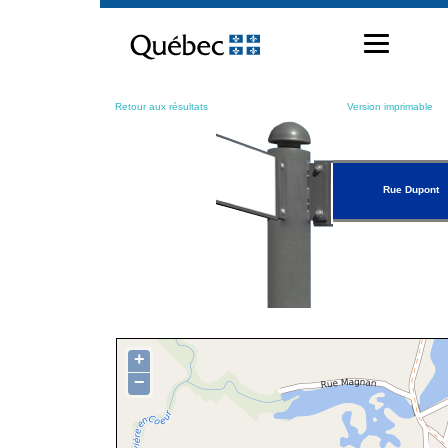
Passer
au
contenu
Retour aux résultats
Version imprimable
Rue Dupont
+
−