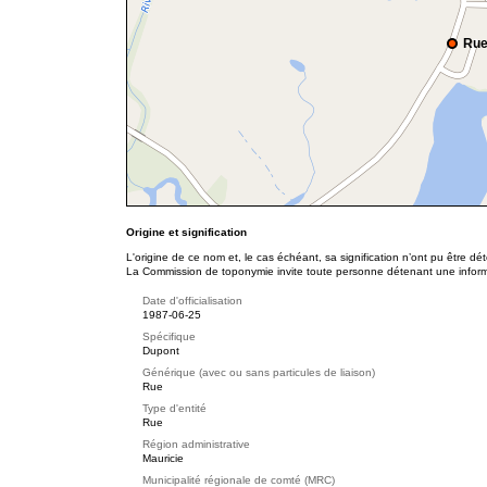
Rue
Origine et signification
L'origine de ce nom et, le cas échéant, sa signification n’ont pu être d
La Commission de toponymie invite toute personne détenant une informat
Date d'officialisation
1987-06-25
Spécifique
Dupont
Générique (avec ou sans particules de liaison)
Rue
Type d'entité
Rue
Région administrative
Mauricie
Municipalité régionale de comté (MRC)