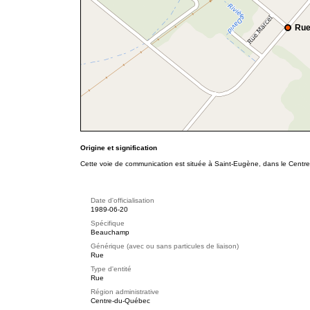
Rue
Origine et signification
Cette voie de communication est située à Saint-Eugène, dans le Centre
Date d'officialisation
1989-06-20
Spécifique
Beauchamp
Générique (avec ou sans particules de liaison)
Rue
Type d'entité
Rue
Région administrative
Centre-du-Québec