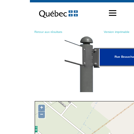
Passer
au
contenu
Retour aux résultats
Version imprimable
Rue Beauch
+
−