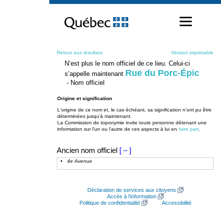
Passer
au
contenu
Retour aux résultats
Version imprimable
N’est plus le nom officiel de ce lieu. Celui-ci
Rue du Porc-Épic
s’appelle maintenant
- Nom officiel
Origine et signification
L'origine de ce nom et, le cas échéant, sa signification n’ont pu être
déterminées jusqu’à maintenant.
La Commission de toponymie invite toute personne détenant une
information sur l'un ou l'autre de ces aspects à lui en
faire part
.
Ancien nom officiel
[ – ]
4e Avenue
Déclaration de services aux citoyens
Accès à l’information
Politique de confidentialité
Accessibilité