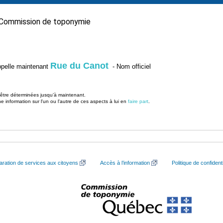
Commission de toponymie
Rue du Canot
’appelle maintenant
- Nom officiel
u être déterminées jusqu’à maintenant.
information sur l'un ou l'autre de ces aspects à lui en
faire part
.
aration de services aux citoyens
Accès à l’information
Politique de confidenti