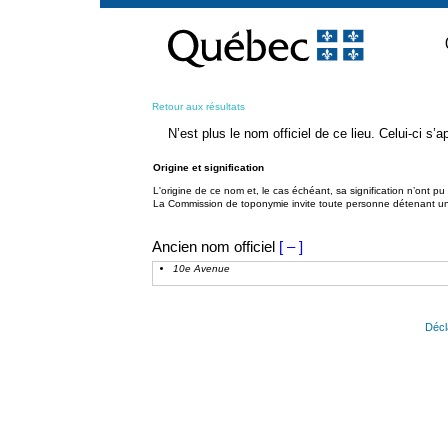
Passer
au
contenu
Retour aux résultats
N’est plus le nom officiel de ce lieu. Celui-ci s
Origine et signification
L'origine de ce nom et, le cas échéant, sa signification n’ont p
La Commission de toponymie invite toute personne détenant une 
Ancien nom officiel
[ – ]
10e Avenue
Décl