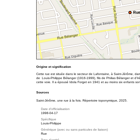
Rue
Origine et signification
Cette rue est située dans le secteur de Lafontaine, à Saint-Jérôme, da
de Louis-Philippe Bélanger (1916-1999), fils de Philias Bélanger et d’Irè
cette voie. Il a épousé Idola Forget en 1941 et au moins six enfants so
Sources
Saint-Jérôme, une rue à la fois. Répertoire toponymique, 2025.
Date d'officialisation
1998-04-17
Spécifique
Louis-Philippe
Générique (avec ou sans particules de liaison)
Rue
Type d'entité