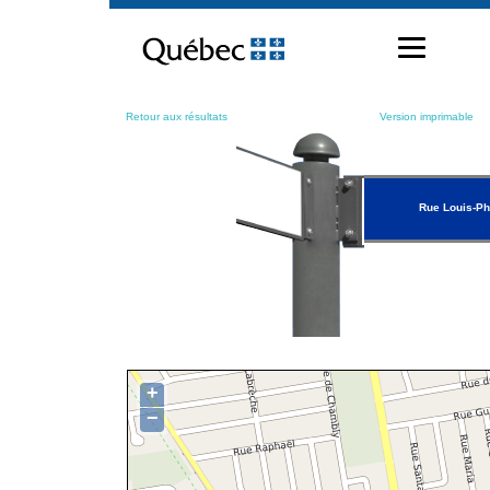
Passer
au
contenu
Retour aux résultats
Version imprimable
Rue Louis-Ph
+
−