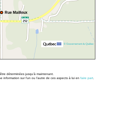
Rue Mailloux
© Gouvernement du Québec
u être déterminées jusqu’à maintenant.
information sur l'un ou l'autre de ces aspects à lui en
faire part
.