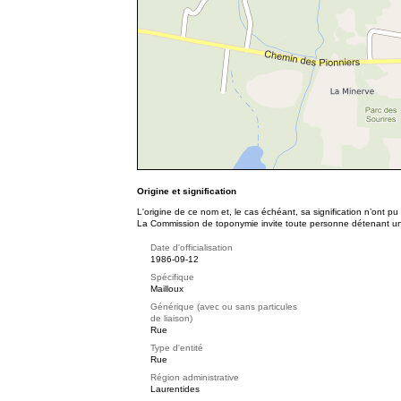
Origine et signification
L'origine de ce nom et, le cas échéant, sa signification n’ont p
La Commission de toponymie invite toute personne détenant une 
Date d'officialisation
1986-09-12
Spécifique
Mailloux
Générique (avec ou sans particules
de liaison)
Rue
Type d'entité
Rue
Région administrative
Laurentides