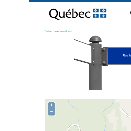
Passer
au
contenu
Retour aux résultats
Rue M
+
−