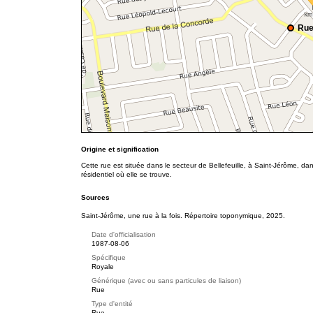
Rue
Origine et signification
Cette rue est située dans le secteur de Bellefeuille, à Saint-Jérôme, d
résidentiel où elle se trouve.
Sources
Saint-Jérôme, une rue à la fois. Répertoire toponymique, 2025.
Date d'officialisation
1987-08-06
Spécifique
Royale
Générique (avec ou sans particules de liaison)
Rue
Type d'entité
Rue