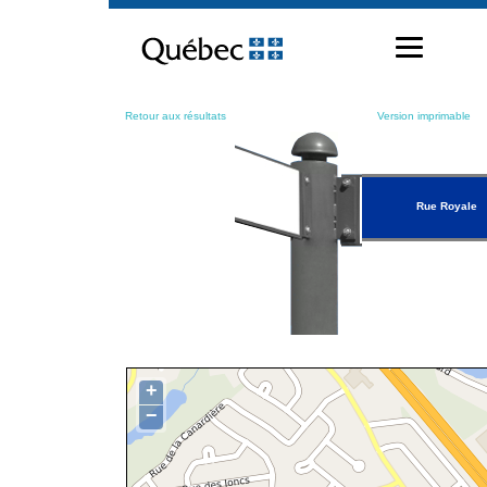
Passer
au
contenu
Retour aux résultats
Version imprimable
Rue Royale
+
−