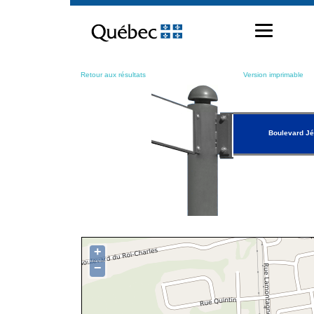
Passer
au
contenu
Retour aux résultats
Version imprimable
Boulevard Jé
+
−