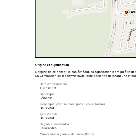
Bou
Origine et signification
L'origine de ce nom et, le cas échéant, sa signification n’ont pu être d
La Commission de toponymie invite toute personne détenant une informat
Date d'officialisation
1987-08-06
Spécifique
Jérobelle
Générique (avec ou sans particules de liaison)
Boulevard
Type d'entité
Boulevard
Région administrative
Laurentides
Municipalité régionale de comté (MRC)