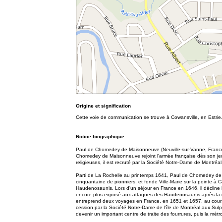
Origine et signification
Cette voie de communication se trouve à Cowansville, en Estr
Notice biographique
Paul de Chomedey de Maisonneuve (Neuville-sur-Vanne, France, 1
Chomedey de Maisonneuve rejoint l'armée française dès son je
religieuses, il est recruté par la Société Notre-Dame de Montréal
Parti de La Rochelle au printemps 1641, Paul de Chomedey de Ma
cinquantaine de pionniers, et fonde Ville-Marie sur la pointe à C
Haudenosaunis. Lors d'un séjour en France en 1646, il décline l
encore plus exposé aux attaques des Haudenosaunis après la des
entreprend deux voyages en France, en 1651 et 1657, au cours d
cession par la Société Notre-Dame de l'île de Montréal aux Sulp
devenir un important centre de traite des fourrures, puis la mé