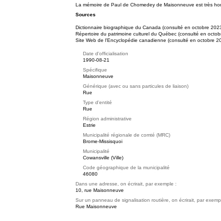
La mémoire de Paul de Chomedey de Maisonneuve est très hono
Sources
Dictionnaire biographique du Canada (consulté en octobre 202
Répertoire du patrimoine culturel du Québec (consulté en octob
Site Web de l'Encyclopédie canadienne (consulté en octobre 2
Date d'officialisation
1990-08-21
Spécifique
Maisonneuve
Générique (avec ou sans particules de liaison)
Rue
Type d'entité
Rue
Région administrative
Estrie
Municipalité régionale de comté (MRC)
Brome-Missisquoi
Municipalité
Cowansville (Ville)
Code géographique de la municipalité
46080
Dans une adresse, on écrirait, par exemple :
10, rue Maisonneuve
Sur un panneau de signalisation routière, on écrirait, par exemp
Rue Maisonneuve