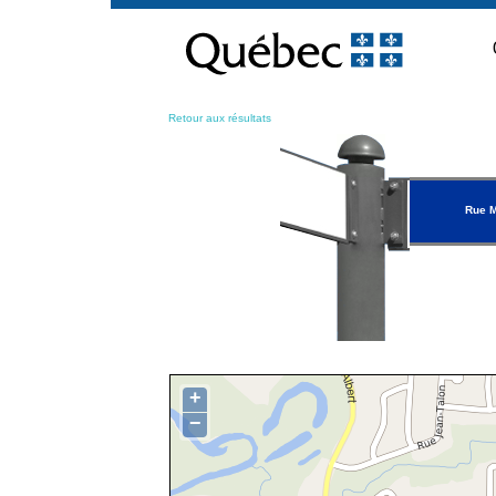
Passer
au
contenu
Retour aux résultats
Rue 
+
−