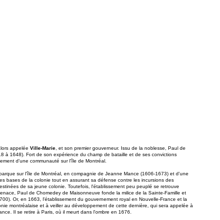
alors appelée
Ville-Marie
, et son premier gouverneur. Issu de la noblesse, Paul de
 à 1648). Fort de son expérience du champ de bataille et de ses convictions
issement d'une communauté sur l'île de Montréal.
débarque sur l'île de Montréal, en compagnie de Jeanne Mance (1606-1673) et d'une
t les bases de la colonie tout en assurant sa défense contre les incursions des
estinées de sa jeune colonie. Toutefois, l'établissement peu peuplé se retrouve
 menace, Paul de Chomedey de Maisonneuve fonde la milice de la Sainte-Famille et
700). Or, en 1663, l'établissement du gouvernement royal en Nouvelle-France et la
onie montréalaise et à veiller au développement de cette dernière, qui sera appelée à
e. Il se retire à Paris, où il meurt dans l'ombre en 1676.