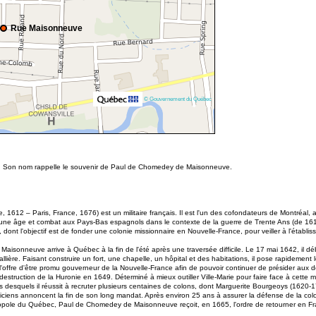
Rue Maisonneuve
© Gouvernement du Québec
ie. Son nom rappelle le souvenir de Paul de Chomedey de Maisonneuve.
612 – Paris, France, 1676) est un militaire français. Il est l'un des cofondateurs de Montréal, 
une âge et combat aux Pays-Bas espagnols dans le contexte de la guerre de Trente Ans (de 1618
, dont l'objectif est de fonder une colonie missionnaire en Nouvelle-France, pour veiller à l'établ
isonneuve arrive à Québec à la fin de l'été après une traversée difficile. Le 17 mai 1642, il 
allière. Faisant construire un fort, une chapelle, un hôpital et des habitations, il pose rapidemen
'offre d'être promu gouverneur de la Nouvelle-France afin de pouvoir continuer de présider aux d
truction de la Huronie en 1649. Déterminé à mieux outiller Ville-Marie pour faire face à cette
esquels il réussit à recruter plusieurs centaines de colons, dont Marguerite Bourgeoys (1620-1
iciens annoncent la fin de son long mandat. Après environ 25 ans à assurer la défense de la col
tropole du Québec, Paul de Chomedey de Maisonneuve reçoit, en 1665, l'ordre de retourner en Franc