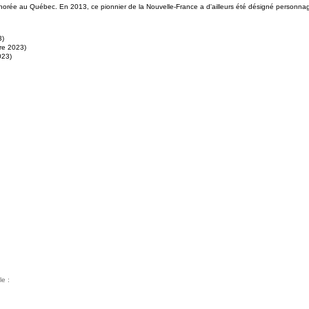
rée au Québec. En 2013, ce pionnier de la Nouvelle-France a d'ailleurs été désigné personna
3)
re 2023)
023)
le :