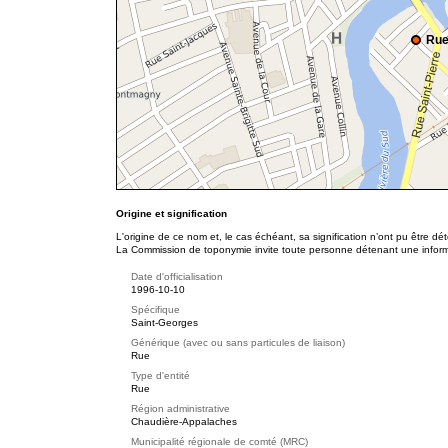
Rue
Origine et signification
L'origine de ce nom et, le cas échéant, sa signification n’ont pu être d
La Commission de toponymie invite toute personne détenant une informat
Date d'officialisation
1996-10-10
Spécifique
Saint-Georges
Générique (avec ou sans particules de liaison)
Rue
Type d'entité
Rue
Région administrative
Chaudière-Appalaches
Municipalité régionale de comté (MRC)