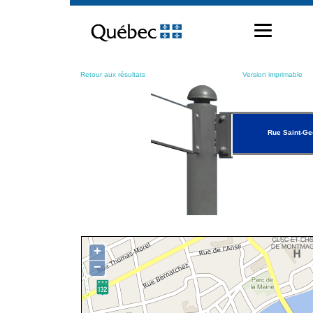
Passer
au
contenu
Retour aux résultats
Version imprimable
Rue Saint-Ge
+
−