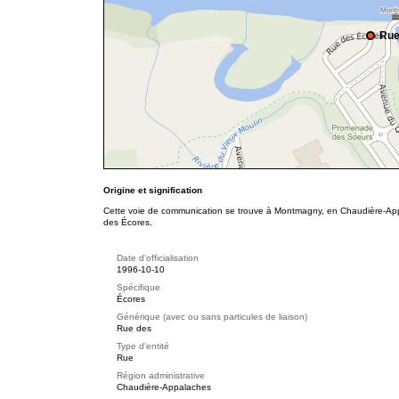
Rue
Origine et signification
Cette voie de communication se trouve à Montmagny, en Chaudière-Appal
des Écores.
Date d'officialisation
1996-10-10
Spécifique
Écores
Générique (avec ou sans particules de liaison)
Rue des
Type d'entité
Rue
Région administrative
Chaudière-Appalaches