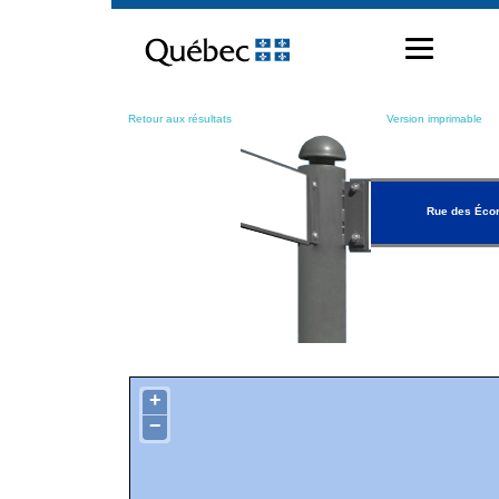
Passer
au
contenu
Retour aux résultats
Version imprimable
Rue des Éco
+
−