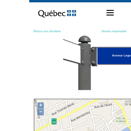
Passer
au
contenu
Retour aux résultats
Version imprimable
Avenue Lege
+
−