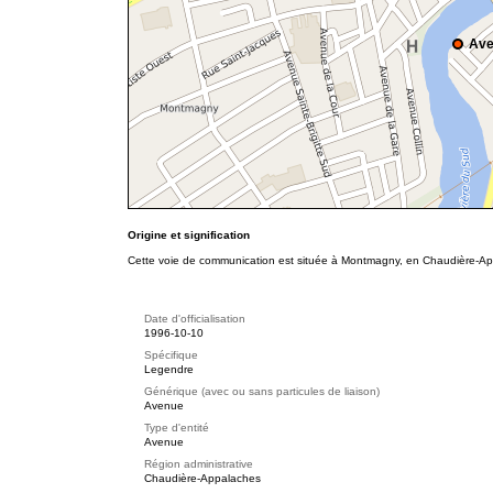
Ave
Origine et signification
Cette voie de communication est située à Montmagny, en Chaudière-App
Date d'officialisation
1996-10-10
Spécifique
Legendre
Générique (avec ou sans particules de liaison)
Avenue
Type d'entité
Avenue
Région administrative
Chaudière-Appalaches