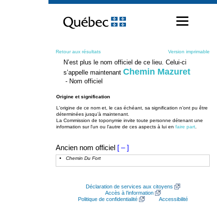
Passer
au
contenu
Retour aux résultats
Version imprimable
N’est plus le nom officiel de ce lieu. Celui-ci
Chemin Mazuret
s’appelle maintenant
- Nom officiel
Origine et signification
L'origine de ce nom et, le cas échéant, sa signification n’ont pu être
déterminées jusqu’à maintenant.
La Commission de toponymie invite toute personne détenant une
information sur l'un ou l'autre de ces aspects à lui en
faire part
.
Ancien nom officiel
[ – ]
Chemin Du Fort
Déclaration de services aux citoyens
Accès à l’information
Politique de confidentialité
Accessibilité