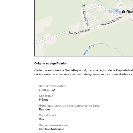
Rue
Origine et signification
Cette rue est située à Saint-Raymond, dans la région de la Capitale-Nat
où les voies de communication sont désignées par des noms d'arbres et
Date d'officialisation
1986-09-12
Spécifique
Frênes
Générique (avec ou sans particules de liaison)
Rue des
Type d'entité
Rue
Région administrative
Capitale-Nationale