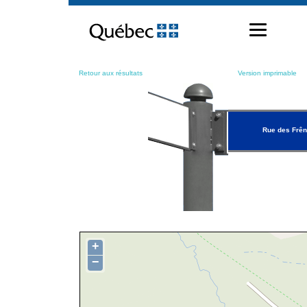
Passer
au
contenu
Retour aux résultats
Version imprimable
Rue des Frê
+
−