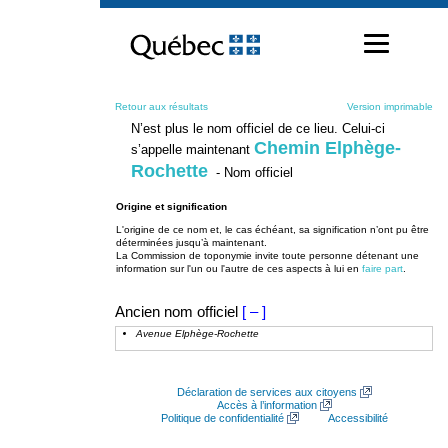
Passer
au
contenu
Retour aux résultats
Version imprimable
N’est plus le nom officiel de ce lieu. Celui-ci
Chemin Elphège-
s’appelle maintenant
Rochette
- Nom officiel
Origine et signification
L'origine de ce nom et, le cas échéant, sa signification n’ont pu être
déterminées jusqu’à maintenant.
La Commission de toponymie invite toute personne détenant une
information sur l'un ou l'autre de ces aspects à lui en
faire part
.
Ancien nom officiel
[ – ]
Avenue Elphège-Rochette
Déclaration de services aux citoyens
Accès à l’information
Politique de confidentialité
Accessibilité