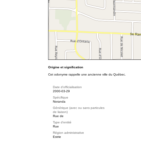
Origine et signification
Cet odonyme rappelle une ancienne ville du Québec.
Date d'officialisation
2000-03-29
Spécifique
Noranda
Générique (avec ou sans particules
de liaison)
Rue de
Type d'entité
Rue
Région administrative
Estrie