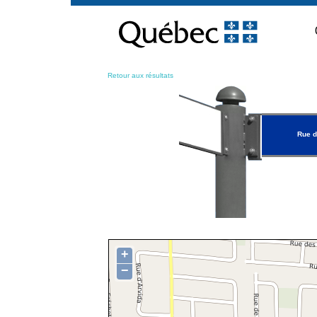
Passer
au
contenu
Retour aux résultats
Rue d
+
−