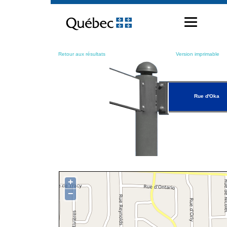
Passer
au
contenu
Retour aux résultats
Version imprimable
Rue d'Oka
+
−