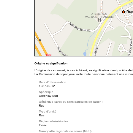
Rue
Origine et signification
L'origine de ce nom et, le cas échéant, sa signification n’ont pu être d
La Commission de toponymie invite toute personne détenant une informat
Date d'officialisation
1987-02-12
Spécifique
Greenlay Sud
Générique (avec ou sans particules de liaison)
Rue
Type d'entité
Rue
Région administrative
Estrie
Municipalité régionale de comté (MRC)