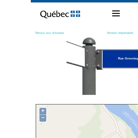
Passer
au
contenu
Retour aux résultats
Version imprimable
Rue Greenla
+
−