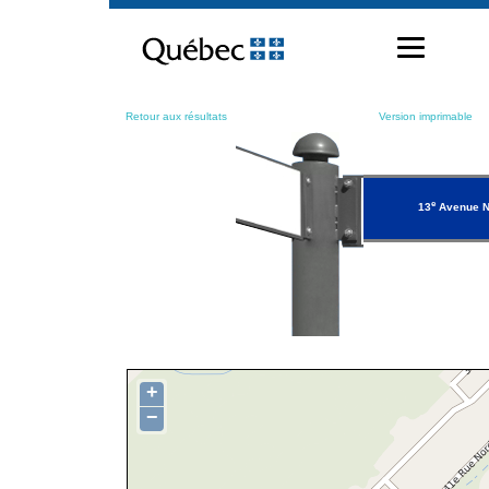
Passer
au
contenu
Retour aux résultats
Version imprimable
e
13
Avenue N
+
−