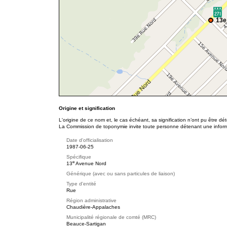
13e
Origine et signification
L'origine de ce nom et, le cas échéant, sa signification n’ont pu être d
La Commission de toponymie invite toute personne détenant une informat
Date d'officialisation
1987-06-25
Spécifique
e
13
Avenue Nord
Générique (avec ou sans particules de liaison)
Type d'entité
Rue
Région administrative
Chaudière-Appalaches
Municipalité régionale de comté (MRC)
Beauce-Sartigan