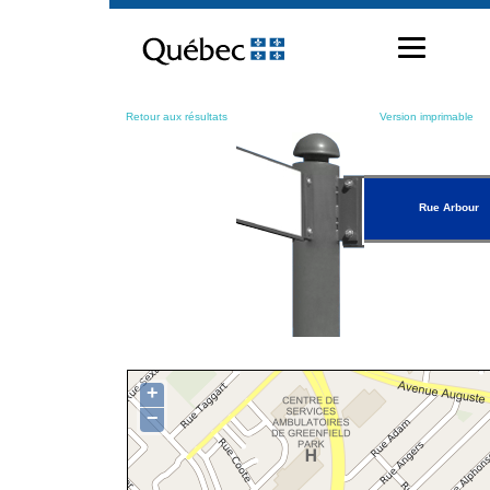
Passer
au
contenu
Retour aux résultats
Version imprimable
Rue Arbour
+
−