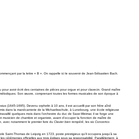
mmençant par la lettre « B ». On rappelle ici le souvenir de Jean-Sébastien Bach.
 pour avoir écrit des centaines de pièces pour orgue et pour clavecin. Grand maître
es mélodiques. Son œuvre, comprenant toutes les formes musicales de son époque à
ius (1645-1695). Devenu orphelin à 10 ans, il est accueilli par son frère aîné
mis dans la manécanterie de la Michaelisschule, à Lunebourg, une école religieuse
 travaillé quelques mois dans l'orchestre du duc de Saxe-Weimar, il se forge une
nt musicien de chambre et organiste, avant d'occuper la fonction de maître de
e, avec notamment le premier livre du
Clavier bien tempéré
, les six
Concertos
ole Saint-Thomas de Leipzig en 1723, poste prestigieux qu'il occupera jusqu'à sa
 cérémonies officielles aux trois églises sous sa responsabilité. Parallèlement, à