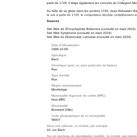
partir de 1729, il dirige également les concerts du Collegium M
Au faîte de sa gloire dans les années 1740, Jean-Sébastien B
la vue à partir de 1745, le compositeur décède complètement ave
Sources
Site Web de l'Encyclopédie Britannica (consulté en mars 2024)
Site Web Symphoniz (consulté en mars 2024)
Site Web du Dictionnaire Larousse (consulté en mars 2024)
Date d'officialisation
1986-10-09
Spécifique
Bach
Générique (avec ou sans particules de liaison)
Rue
Type d'entité
Rue
Région administrative
Montérégie
Municipalité régionale de comté (MRC)
Hors MRC
Municipalité
Brossard (Ville)
Code géographique de la municipalité
58007
Dans une adresse, on écrirait, par exemple :
10, rue Bach
Sur un panneau de signalisation routière, on écrirait, par exemp