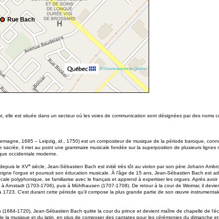
Rue Bach
© Gouvernement du Québec
t, elle est située dans un secteur où les voies de communication sont désignées par des noms co
lemagne, 1685 – Leipzig,
id
., 1750) est un compositeur de musique de la période baroque, connu
ue sacrée, il met au point une grammaire musicale fondée sur la superposition de plusieurs lign
sique occidentale moderne.
e
depuis le XV
siècle, Jean-Sébastien Bach est initié très tôt au violon par son père Johann Ambros
igne l'orgue et poursuit son éducation musicale. À l'âge de 15 ans, Jean-Sébastien Bach est ad
ale polyphonique, se familiarise avec le français et apprend à expertiser les orgues. Après avoir
d à Arnstadt (1703-1706), puis à Mühlhausen (1707-1708). De retour à la cour de Weimar, il devie
 1723. C'est durant cette période qu'il compose la plus grande partie de son œuvre instrumental
 (1684-1720), Jean-Sébastien Bach quitte la cour du prince et devient maître de chapelle de l'éc
e la musique et du latin, en plus de composer des cantates pour les cérémonies du dimanche et les