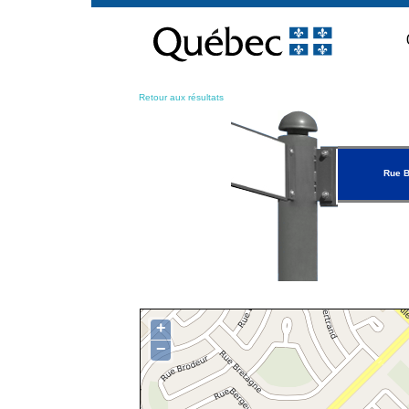
Passer
au
contenu
Retour aux résultats
Rue 
+
−