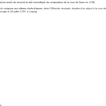
usicum avant de recevoir le titre honorifique de compositeur de la cour de Saxe en 1736.
ach compose ses ultimes chefs-d'œuvre, dont
l'
Offrande musicale,
résultat d'un séjour à la cour d
ugle le 28 juillet 1750, à Leipzig.
le :