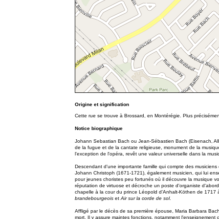
Origine et signification
Cette rue se trouve à Brossard, en Montérégie. Plus précisémen
Notice biographique
Johann Sebastian Bach ou Jean-Sébastien Bach (Eisenach, Al
de la fugue et de la cantate religieuse, monument de la musiq
l'exception de l'opéra, revêt une valeur universelle dans la mu
Descendant d'une importante famille qui compte des musiciens 
Johann Christoph (1671-1721), également musicien, qui lui ense
pour jeunes choristes peu fortunés où il découvre la musique voc
réputation de virtuose et décroche un poste d'organiste d'abor
chapelle à la cour du prince Léopold d'Anhalt-Köthen de 1717 à
brandebourgeois
et
Air sur la corde de sol
.
Affligé par le décès de sa première épouse, Maria Barbara Bach
mort. Il y assure maintes fonctions, notamment l'enseignement d