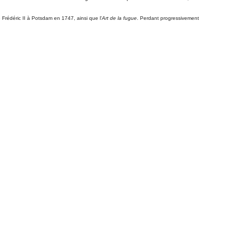
e Frédéric II à Potsdam en 1747, ainsi que l'
Art de la fugue
. Perdant progressivement