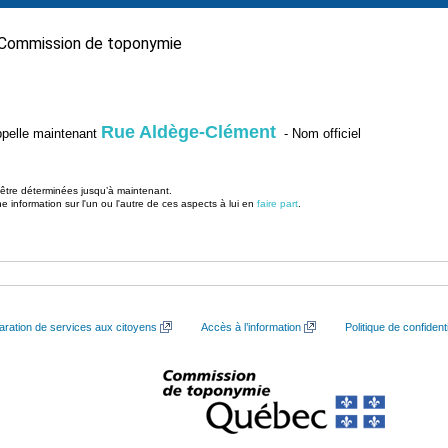
Commission de toponymie
Rue Aldège-Clément
’appelle maintenant
- Nom officiel
u être déterminées jusqu’à maintenant.
information sur l'un ou l'autre de ces aspects à lui en
faire part
.
aration de services aux citoyens
Accès à l’information
Politique de confidenti