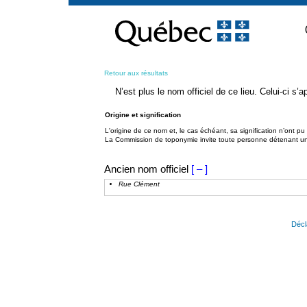
Passer
au
contenu
Retour aux résultats
N’est plus le nom officiel de ce lieu. Celui-ci s
Origine et signification
L'origine de ce nom et, le cas échéant, sa signification n’ont p
La Commission de toponymie invite toute personne détenant une 
Ancien nom officiel
[ – ]
Rue Clément
Décl