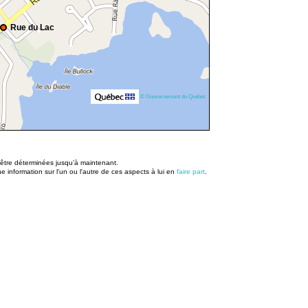
Rue du Lac
© Gouvernement du Québec
u être déterminées jusqu’à maintenant.
information sur l'un ou l'autre de ces aspects à lui en
faire part
.