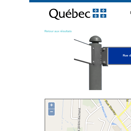
Passer
au
contenu
Retour aux résultats
Rue d
+
−