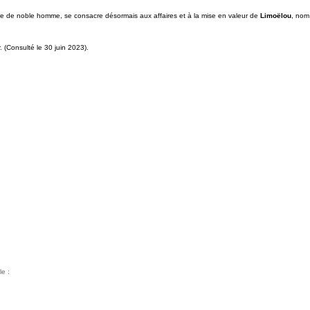
aire de noble homme, se consacre désormais aux affaires et à la mise en valeur de
Limoëlou
, nom
 (Consulté le 30 juin 2023).
le :