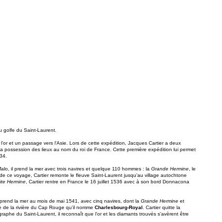
u golfe du Saint-Laurent.
'or et un passage vers l'Asie. Lors de cette expédition, Jacques Cartier a deux
er la possession des lieux au nom du roi de France. Cette première expédition lui permet
534.
lo, il prend la mer avec trois navires et quelque 110 hommes : la
Grande Hermine
, le
e ce voyage, Cartier remonte le fleuve Saint-Laurent jusqu'au village autochtone
ite Hermine
, Cartier rentre en France le 16 juillet 1536 avec à son bord Donnacona
prend la mer au mois de mai 1541, avec cinq navires, dont la
Grande Hermine
et
ure de la rivière du Cap Rouge qu'il nomme
Charlesbourg-Royal
. Cartier quitte la
raphe du Saint-Laurent, il reconnaît que l'or et les diamants trouvés s'avèrent être