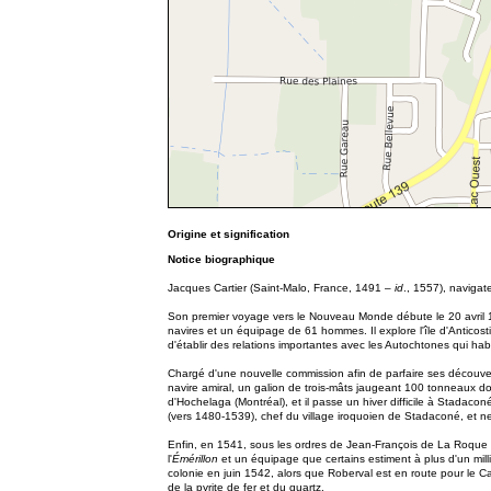
Origine et signification
Notice biographique
Jacques Cartier (Saint-Malo, France, 1491 –
id
., 1557), navigat
Son premier voyage vers le Nouveau Monde débute le 20 avril 1534
navires et un équipage de 61 hommes. Il explore l'île d'Anticosti
d'établir des relations importantes avec les Autochtones qui hab
Chargé d'une nouvelle commission afin de parfaire ses découve
navire amiral, un galion de trois-mâts jaugeant 100 tonneaux don
d'Hochelaga (Montréal), et il passe un hiver difficile à Stada
(vers 1480-1539), chef du village iroquoien de Stadaconé, et n
Enfin, en 1541, sous les ordres de Jean-François de La Roque d
l'
Émérillon
et un équipage que certains estiment à plus d'un mill
colonie en juin 1542, alors que Roberval est en route pour le Ca
de la pyrite de fer et du quartz.