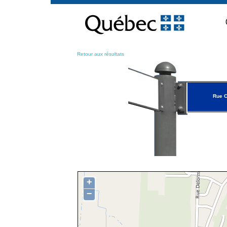
Passer
au
contenu
Retour aux résultats
Rue C
+
−