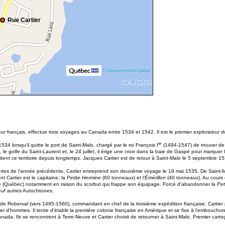
Rue Cartier
© Gouvernement du Québec
eur français, effectue trois voyages au Canada entre 1534 et 1542. Il est le premier explorateur d
er
 lorsqu'il quitte le port de Saint-Malo, chargé par le roi François I
(1494-1547) de trouver de l
, le golfe du Saint-Laurent et, le 24 juillet, il érige une croix dans la baie de Gaspé pour marqu
itent ce territoire depuis longtemps. Jacques Cartier est de retour à Saint-Malo le 5 septembre 1
rtes de l'année précédente, Cartier entreprend son deuxième voyage le 19 mai 1535. De Saint-Ma
t Cartier est le capitaine; la
Petite Hermine
(60 tonneaux) et l
'Émérillon
(40 tonneaux). Au cours d
coné (Québec) notamment en raison du scorbut qui frappe son équipage. Forcé d'abandonner la
Pet
euf autres Autochtones.
e Roberval (vers 1495-1560), commandant en chef de la troisième expédition française, Cartier 
ier d'hommes. Il tente d'établir la première colonie française en Amérique et se fixe à l'embouch
nada. Ils se rencontrent à Terre-Neuve et Cartier choisit de retourner à Saint-Malo. Premier cartog