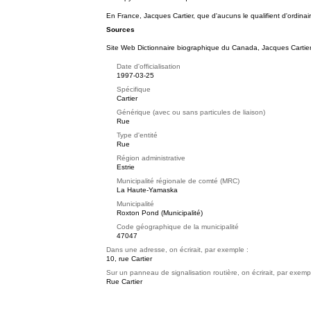
En France, Jacques Cartier, que d'aucuns le qualifient d'ordin
Sources
Site Web
Dictionnaire biographique du Canada, Jacques Cartier.
Date d'officialisation
1997-03-25
Spécifique
Cartier
Générique (avec ou sans particules de liaison)
Rue
Type d'entité
Rue
Région administrative
Estrie
Municipalité régionale de comté (MRC)
La Haute-Yamaska
Municipalité
Roxton Pond (Municipalité)
Code géographique de la municipalité
47047
Dans une adresse, on écrirait, par exemple :
10, rue Cartier
Sur un panneau de signalisation routière, on écrirait, par exemp
Rue Cartier