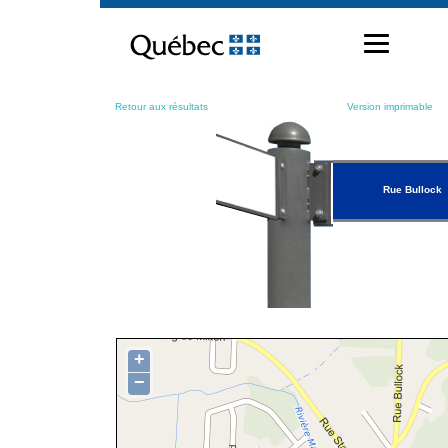
Passer
au
contenu
Retour aux résultats
Version imprimable
Rue Bullock
+
−