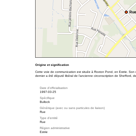
Rue
Origine et signification
Cette voie de communication est située à Roxton Pond, en Estrie. Son
dernier a été député libéral de l'ancienne circonscription de Shefford, 
Date d'officialisation
1997-03-25
Spécifique
Bullock
Générique (avec ou sans particules de liaison)
Rue
Type d'entité
Rue
Région administrative
Estrie