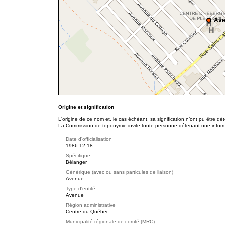
Ave
Origine et signification
L'origine de ce nom et, le cas échéant, sa signification n’ont pu être d
La Commission de toponymie invite toute personne détenant une informat
Date d'officialisation
1986-12-18
Spécifique
Bélanger
Générique (avec ou sans particules de liaison)
Avenue
Type d'entité
Avenue
Région administrative
Centre-du-Québec
Municipalité régionale de comté (MRC)