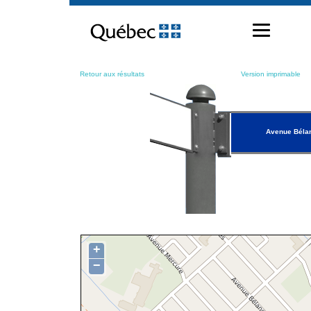
Passer
au
contenu
Retour aux résultats
Version imprimable
Avenue Béla
+
−