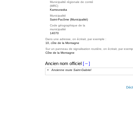
Municipalité régionale de comté
(MRC)
Kamouraska
Municipalité
Saint-Pacôme (Municipalité)
Code géographique de la
municipalité
14070
Dans une adresse, on écrirait, par exemple :
10, côte de la Montagne
Sur un panneau de signalisation routière, on écrirait, par exemp
Côte de la Montagne
Ancien nom officiel
[ – ]
Ancienne route Saint-Gabriel
Décl