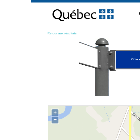
Passer
au
contenu
Retour aux résultats
Côte 
+
−