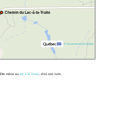
Chemin du Lac-à-la-Truite
© Gouvernement du Québec
. Elle mène au
lac à la Truite
, d'où son nom.