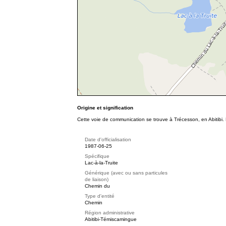
Origine et signification
Cette voie de communication se trouve à Trécesson, en Abitibi
Date d'officialisation
1987-06-25
Spécifique
Lac-à-la-Truite
Générique (avec ou sans particules
de liaison)
Chemin du
Type d'entité
Chemin
Région administrative
Abitibi-Témiscamingue