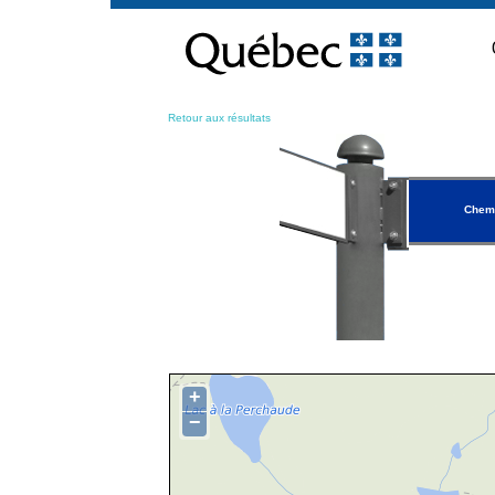
Passer
au
contenu
Retour aux résultats
Chemi
+
−