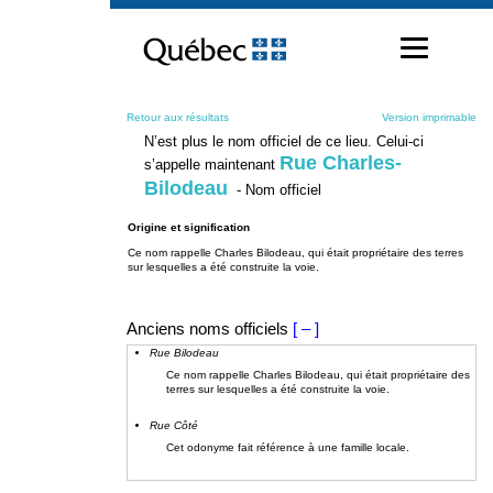
Passer
au
contenu
Retour aux résultats
Version imprimable
N’est plus le nom officiel de ce lieu. Celui-ci
Rue Charles-
s’appelle maintenant
Bilodeau
- Nom officiel
Origine et signification
Ce nom rappelle Charles Bilodeau, qui était propriétaire des terres
sur lesquelles a été construite la voie.
Anciens noms officiels
[ – ]
Rue Bilodeau
Ce nom rappelle Charles Bilodeau, qui était propriétaire des
terres sur lesquelles a été construite la voie.
Rue Côté
Cet odonyme fait référence à une famille locale.