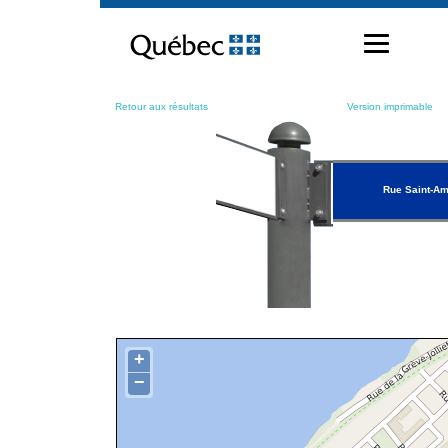
Passer
au
contenu
Retour aux résultats
Version imprimable
Rue Saint-A
+
−