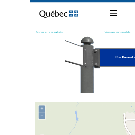
Passer
au
contenu
Retour aux résultats
Version imprimable
Rue Pierre-L
+
−