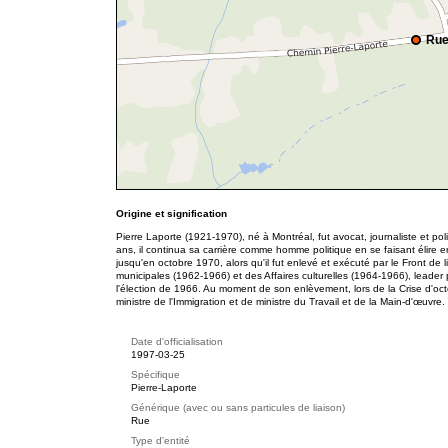
Rue
Origine et signification
Pierre Laporte (1921-1970), né à Montréal, fut avocat, journaliste et po
ans, il continua sa carrière comme homme politique en se faisant élire 
jusqu'en octobre 1970, alors qu'il fut enlevé et exécuté par le Front de l
municipales (1962-1966) et des Affaires culturelles (1964-1966), leader
l'élection de 1966. Au moment de son enlèvement, lors de la Crise d'octo
ministre de l'Immigration et de ministre du Travail et de la Main-d'œuvre.
Date d'officialisation
1997-03-25
Spécifique
Pierre-Laporte
Générique (avec ou sans particules de liaison)
Rue
Type d'entité