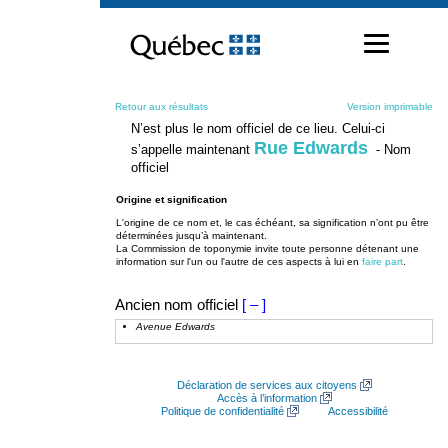
Passer
au
contenu
Retour aux résultats
Version imprimable
N’est plus le nom officiel de ce lieu. Celui-ci
Rue Edwards
s’appelle maintenant
- Nom
officiel
Origine et signification
L'origine de ce nom et, le cas échéant, sa signification n’ont pu être
déterminées jusqu’à maintenant.
La Commission de toponymie invite toute personne détenant une
information sur l'un ou l'autre de ces aspects à lui en
faire part
.
Ancien nom officiel
[ – ]
Avenue Edwards
Déclaration de services aux citoyens
Accès à l’information
Politique de confidentialité
Accessibilité